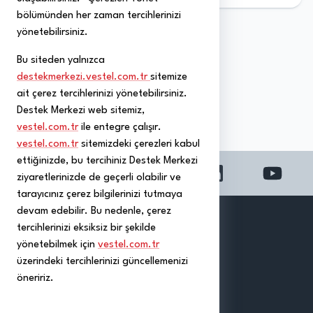
bölümünden her zaman tercihlerinizi
yönetebilirsiniz.
Bu siteden yalnızca
destekmerkezi.vestel.com.tr
sitemize
ait çerez tercihlerinizi yönetebilirsiniz.
Destek Merkezi web sitemiz,
vestel.com.tr
ile entegre çalışır.
vestel.com.tr
sitemizdeki çerezleri kabul
ettiğinizde, bu tercihiniz Destek Merkezi
ziyaretlerinizde de geçerli olabilir ve
tarayıcınız çerez bilgilerinizi tutmaya
devam edebilir. Bu nedenle, çerez
Genel
tercihlerinizi eksiksiz bir şekilde
Kişisel Verilerin Korunması Politikası
yönetebilmek için
vestel.com.tr
Veri Sahibi Başvuru Formu
üzerindeki tercihlerinizi güncellemenizi
Vestel Müşteri Hizmetleri Hakkında
öneririz.
Çerez Politikası
Sıkça Sorulan Sorular