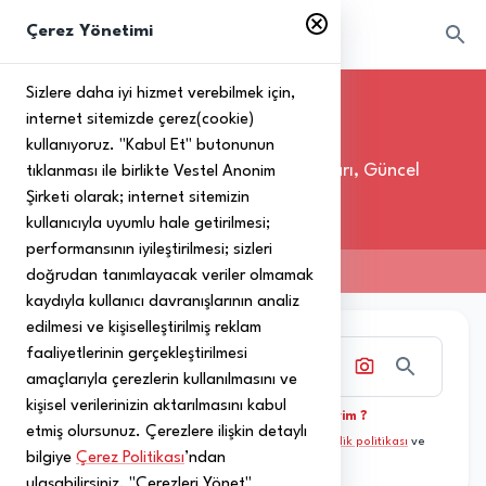
Çerez Yönetimi
Sizlere daha iyi hizmet verebilmek için,
internet sitemizde çerez(cookie)
Ürünler
kullanıyoruz. "Kabul Et" butonunun
Garanti Bilgileri, Kullanım Kılavuzları, Güncel
tıklanması ile birlikte Vestel Anonim
Şirketi olarak; internet sitemizin
Yazılımlar, İlgili İçerikler
kullanıcıyla uyumlu hale getirilmesi;
performansının iyileştirilmesi; sizleri
Ana Sayfa
›
Ürünler
doğrudan tanımlayacak veriler olmamak
kaydıyla kullanıcı davranışlarının analiz
edilmesi ve kişiselleştirilmiş reklam
faaliyetlerinin gerçekleştirilmesi
Seri Numarası ile ürününü bul
amaçlarıyla çerezlerin kullanılmasını ve
kişisel verilerinizin aktarılmasını kabul
Ürünümün Seri Numarasını Nasıl Bulabilirim ?
etmiş olursunuz. Çerezlere ilişkin detaylı
Bu site reCAPTCHA ile korunmaktadır. Google
gizlilik politikası
ve
bilgiye
Çerez Politikası
’ndan
kullanım şartları
geçerlidir.
ulaşabilirsiniz. "Çerezleri Yönet"